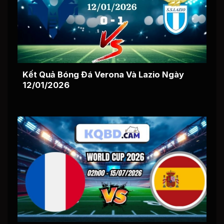
Kết Quả Bóng Đá Verona Và Lazio Ngày
12/01/2026