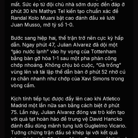
mất. Sức ép từ đội chủ nhà sớm được đền đáp ở
phút 30 khi Mathys Tel kiến tạo chuẩn xác để
Randal Kolo Muani bật cao đánh đầu xé lưới
Juan Musso, mở tỷ số 1-0.
Bước sang hiệp hai, thế trận trở nên cực kỳ hấp
dẫn. Ngay phút 47, Julian Alvarez đã dội một
“gáo nước lạnh” vào hy vọng của Tottenham
bằng bàn gỡ hòa 1-1 sau một pha phản công
chớp nhoáng. Không chịu bỏ cuộc, “Gà trống”
vùng lên và tái lập thế dẫn bàn ở phút 52 nhờ cú
ra chân nhanh như chớp của Xavi Simons trong
vòng cấm.
Kịch tính tiếp tục được đẩy lên cao khi Atletico
Madrid một lần nữa san bằng cách biệt ở phút
75. Lần này, Julian Alvarez đóng vai trò kiến tạo
với quả tạt hoàn hảo để trung vệ David Hancko
đánh đầu dũng mãnh tung lưới Guglielmo Vicario.
Tưởng chừng trận đấu sẽ khép lại với kết quả