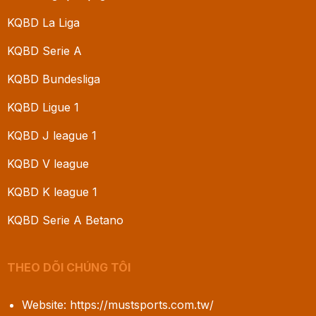
KQBD La Liga
KQBD Serie A
KQBD Bundesliga
KQBD Ligue 1
KQBD J league 1
KQBD V league
KQBD K league 1
KQBD Serie A Betano
THEO DÕI CHÚNG TÔI
Website: https://mustsports.com.tw/