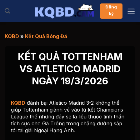
Bỏ
Đăng
qua
ký
nội
dung
KQBD
»
Kết Quả Bóng Đá
KẾT QUẢ TOTTENHAM
VS ATLETICO MADRID
NGÀY 19/3/2026
KQBD
đánh bại Atletico Madrid 3-2 không thể
giúp Tottenham giành vé vào tứ kết Champions
League thế nhưng đây sẽ là liều thuốc tinh thần
tích cực cho Gà Trống trong chặng đường sắp
tới tại giải Ngoại Hạng Anh.