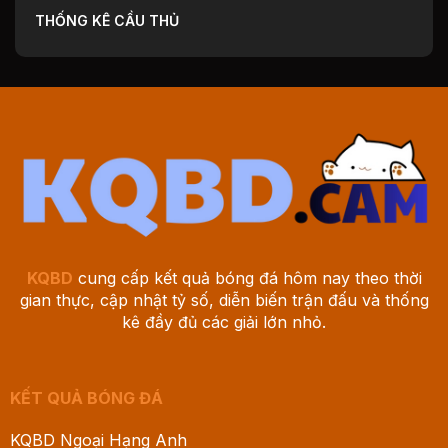
THỐNG KÊ CẦU THỦ
KQBD
cung cấp kết quả bóng đá hôm nay theo thời
gian thực, cập nhật tỷ số, diễn biến trận đấu và thống
kê đầy đủ các giải lớn nhỏ.
KẾT QUẢ BÓNG ĐÁ
KQBD Ngoại Hạng Anh