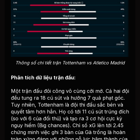
Thông số chi tiết trận Tottenham vs Atletico Madrid
Phân tích dữ liệu trận đấu:
Một trận đấu đôi công vô cùng cởi mở. Cả hai đội
đều tung ra 18 cú sút và hưởng 7 quả phạt góc.
Tuy nhiên, Tottenham là đội thi đấu sắc bén và
quyết tâm hơn hẳn. Họ có tới 11 cú sút trúng đích
(so với 6 của đối thủ) và tạo ra 3 cơ hội cực kỳ
nguy hiểm (Big chances). Chỉ số xG lên tới 2.45
chứng minh việc ghi 3 bàn của Gà trống là hoàn
toàn xứng đáng với những nỗ lực hãm thành của