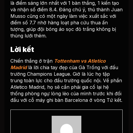
là điểm sáng lớn nhất với 1 bàn thắng, 1 kiến tạo
và nhận số điểm 8.4. Đáng chú ý, thủ thành Juan
Musso cũng có một ngày làm việc xuất sắc với
điểm số 7.7 nhờ hàng loạt pha cứu thua ấn
tượng, giúp đội bóng áo sọc đỏ trắng không bị
thủng lưới thêm.
Lời kết
Chiến thắng ở trận
Tottenham vs Atletico
Madrid
là lời chia tay đẹp của Gà Trống với đấu
trường Champions League. Giờ là lúc họ tập
trung toàn lực cho đấu trường quốc nội. Về phần
Atletico Madrid, họ sẽ cần phải gia cố lại hệ
thống phòng ngự lỏng lẻo của mình trước khi đối
đầu với cỗ máy ghi bàn Barcelona ở vòng Tứ kết.