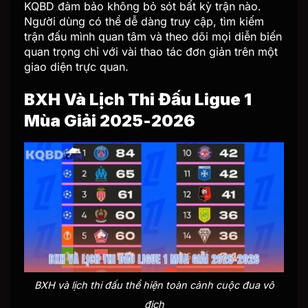
KQBD đảm bảo không bỏ sót bất kỳ trận nào.
Người dùng có thể dễ dàng truy cập, tìm kiếm
trận đấu mình quan tâm và theo dõi mọi diễn biến
quan trọng chỉ với vài thao tác đơn giản trên một
giao diện trực quan.
BXH Và Lịch Thi Đấu Ligue 1
Mùa Giải 2025-2026
BXH và lịch thi đấu thể hiện toàn cảnh cuộc đua vô
địch