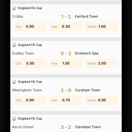
England FA Cup
1-2
Cribbs
Fairford Town
0.90
0.90
0.60
0.30
1.80
1.00
England FA Cup
0-2
Dudley Town
Droitwich Spa
0.50
1.70
2.00
1.50
0.20
2.00
England FA Cup
2-0
Wokingham Town
Corsham Town
0.90
0.90
0.70
1.40
0.50
0.50
KQBD Ligue 1
là cổng thông tin toàn diện, mang
England FA Cup
đến góc nhìn đầy đủ về giải VĐQG Pháp. Chúng
3-2
Ascot United
Clevedon Town
tôi không chỉ cập nhật kết quả bóng đá Pháp