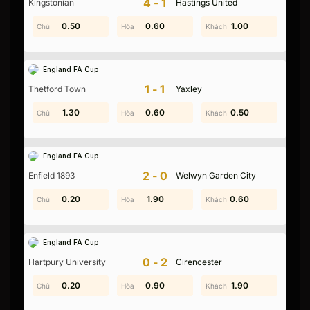
4-1
Kingstonian
Hastings United
0.50
1.10
0.60
1.30
1.00
1.00
England FA Cup
1-1
Thetford Town
Yaxley
0.40
1.30
0.60
1.90
0.50
1.80
England FA Cup
2-0
Enfield 1893
Welwyn Garden City
0.20
1.30
0.50
1.90
0.60
1.60
England FA Cup
0-2
Hartpury University
Cirencester
0.20
1.90
0.90
1.80
1.90
1.20