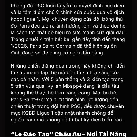
Phong độ PSG luôn là yếu tố quyết định cục diện
và là tâm điểm chú ý chính của cuộc đua vô địch
kqbd ligue 1. Mọi chuyển động của đội bóng thủ
đô Paris đều tạo ra ảnh hưởng lớn, và theo dõi họ
là cách tốt nhất để hiểu rõ sức mạnh của giải đấu.
Trong chuỗi 4 trận bất bại gần đây tính đến tháng
1/2026, Paris Saint-Germain đã thể hiện sự ổn
định đáng sợ để củng cố ngôi đầu bảng.
Những chiến thắng quan trọng này không chỉ đến
từ sức mạnh tập thể mà còn từ sự tỏa sáng của
các cá nhân. Với 5 bàn thắng và 3 kiến tạo trong
5 trận vừa qua, Kylian Mbappé đang là đầu tàu
không thể thay thế trên hàng công. Mọi tin tức
Paris Saint-Germain, từ tình hình lực lượng đến
chiến thuật trong đội hình PSG, đều được chuyên
mục KQBD Ligue 1 cập nhật nhanh chóng để
người hâm mộ không bỏ lỡ bất kỳ diễn biến nào.
“Lò Đào Tạo” Châu Âu – Nơi Tài Năng