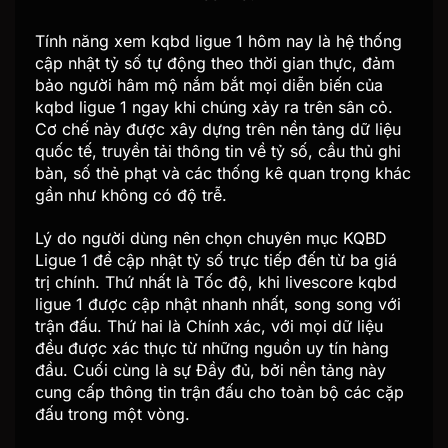
Tính năng xem kqbd ligue 1 hôm nay là hệ thống
cập nhật tỷ số tự động theo thời gian thực, đảm
bảo người hâm mộ nắm bắt mọi diễn biến của
kqbd ligue 1 ngay khi chúng xảy ra trên sân cỏ.
Cơ chế này được xây dựng trên nền tảng dữ liệu
quốc tế, truyền tải thông tin về tỷ số, cầu thủ ghi
bàn, số thẻ phạt và các thống kê quan trọng khác
gần như không có độ trễ.
Lý do người dùng nên chọn chuyên mục KQBD
Ligue 1 để cập nhật tỷ số trực tiếp đến từ ba giá
trị chính. Thứ nhất là Tốc độ, khi livescore kqbd
ligue 1 được cập nhật nhanh nhất, song song với
trận đấu. Thứ hai là Chính xác, với mọi dữ liệu
đều được xác thực từ những nguồn uy tín hàng
đầu. Cuối cùng là sự Đầy đủ, bởi nền tảng này
cung cấp thông tin trận đấu cho toàn bộ các cặp
đấu trong một vòng.