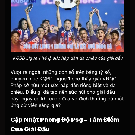
KQBD Ligue 1 hé lộ sức hấp dẫn đa chiều của giải đấu
Vượt ra ngoài những con số trên bảng tỷ số,
chuyên mục KQBD Ligue 1 cho thấy giải VĐQG
Pháp sở hữu một sức hấp dẫn riêng biệt và đa
chiều. Điều gì đã tạo nên sức hút cho giải đấu
này, ngay cả khi cuộc đua vô địch thường có một
ứng cử viên sáng giá?
Cập Nhật Phong Độ Psg – Tâm Điểm
Của Giải Đấu