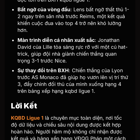
Bất ngờ của vòng đấu
: Lens bất ngờ thất thủ 1-
2 ngay trên sân nhà trước Reims, một kết quả
khiến cuộc đua vào top 4 trở nên khó lường
hơn.
Màn trình diễn cá nhân xuất sắc
: Jonathan
David của Lille tỏa sáng rực rỡ với một cú hat-
trick, giúp đội nhà giành chiến thắng quan
trọng 3-1 trước Nice.
Sự thay đổi trên BXH
: Chiến thắng của Lyon
trước AS Monaco đã giúp họ vươn lên vị trí thứ
3, đẩy chính đối thủ của mình xuống hạng 4
trên bảng xếp hạng kqbd ligue 1.
Lời Kết
KQBD Ligue 1
là chuyên mục toàn diện, nơi tốc
độ dữ liệu và chiều sâu nội dung được kết hợp
hoàn hảo. Người hâm mộ không chỉ nhận được
kết quả và bảng xếp hạng VĐQG Pháp một cách