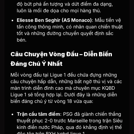
độ bứt phá ấn tượng và dứt điểm đa dạng,
luôn là mối đe dọa cho mọi hàng thủ.
Eliesse Ben Seghir (AS Monaco)
: Mẫu tiền vệ
tấn công thông minh, có nhãn quan chiến thuật
tốt và những đường chuyền quyết định sắc
bén.
Câu Chuyện Vòng Đấu – Diễn Biến
Đáng Chú Ý Nhất
Mỗi vòng đấu tại Ligue 1 đều chứa đựng những
câu chuyện hấp dẫn, những bất ngờ thú vị và các
màn trình diễn đỉnh cao mà chuyên mục KQBD
Ligue 1 sẽ tổng hợp lại. Dưới đây là những diễn
biến đáng chú ý từ vòng 18 vừa qua:
Trận cầu tâm điểm
: PSG đã giành chiến thắng
thuyết phục 2-0 trước Marseille trong trận Siêu
kinh điển nước Pháp, qua đó khẳng định vị thế
độc tôn trên BXH kqbd ligue 1.