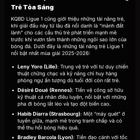
Trẻ Tỏa Sáng
KQBD Ligue 1 cũng giới thiệu những tài năng trẻ,
khi giải đấu này từ lâu đã nổi danh là “mảnh đất
lành” cho các cầu thủ trẻ phát triển mạnh mẽ
trước khi vươn tầm thành những ngôi sao lớn của
bóng đá. Dưới đây là những tài năng trẻ Ligue 1
nổi bật nhất mùa giải 2025-2026:
Leny Yoro (Lille)
: Trung vệ trẻ với tư duy chiến
thuật chững chạc và kỹ năng chỉ huy hàng
phòng ngự ấn tượng dù tuổi đời còn rất trẻ.
Désiré Doué (Rennes)
: Tiền vệ công sở hữu
kỹ thuật cá nhân điêu luyện, nổi bật với những
pha đi bóng lắt léo và tạo đột biến cao.
Habib Diarra (Strasbourg)
: Một “máy quét” ở
tuyến giữa, mạnh mẽ trong tranh chấp và có
thể thu hồi bóng hiệu quả.
Bradley Barcola (Lyon)
: Tiền đạo cánh với tốc