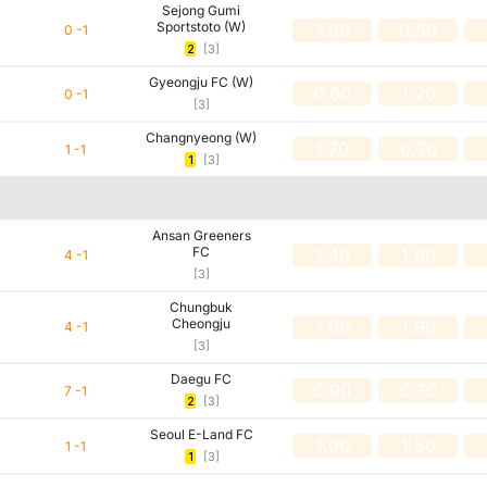
Sejong Gumi
Sportstoto (W)
1.80
0.50
0 -1
[3]
2
Gyeongju FC (W)
0.60
1.20
0 -1
[3]
Changnyeong (W)
1.70
0.70
1 -1
[3]
1
Ansan Greeners
FC
1.40
1.90
4 -1
[3]
Chungbuk
Cheongju
1.00
1.90
4 -1
[3]
Daegu FC
0.90
0.70
7 -1
[3]
2
Seoul E-Land FC
1.00
1.50
1 -1
[3]
1