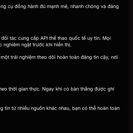
 công cụ đồng hành đủ mạnh mẽ, nhanh chóng và đáng
đối tác cung cấp API thể thao quốc tế uy tín. Mọi
c nghiêm ngặt trước khi hiển thị.
một trải nghiệm theo dõi hoàn toàn đáng tin cậy, nơi
heo thời gian thực. Ngay khi có bàn thắng được ghi
g tin từ nhiều nguồn khác nhau, bạn có thể hoàn toàn