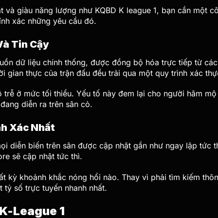
huật và giàu năng lượng như KQBD K league 1, bạn cần một
ính xác những yêu cầu đó.
Và Tin Cậy
n dữ liệu chính thống, được đồng bộ hóa trực tiếp từ các 
hời gian thực của trận đấu đều trải qua một quy trình xác thự
ộ trễ ở mức tối thiểu. Yếu tố này đem lại cho người hâm mộ 
đang diễn ra trên sân cỏ.
h Xác Nhất
i diễn biến trên sân được cập nhật gần như ngay lập tức t
re sẽ cập nhật tức thì.
ất kỳ khoảnh khắc nóng hổi nào. Thay vì phải tìm kiếm thôn
tỷ số trực tuyến nhanh nhất.
 K-League 1