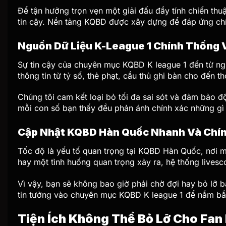
Để tận hưởng trọn vẹn một giải đấu đầy tính chiến t
tin cậy. Nền tảng KQBD được xây dựng để đáp ứng ch
Nguồn Dữ Liệu K-League 1 Chính Thống 
Sự tin cậy của chuyên mục KQBD K league 1 đến từ nguồ
thông tin từ tỷ số, thẻ phạt, cầu thủ ghi bàn cho đến t
Chúng tôi cam kết loại bỏ tối đa sai sót và đảm bảo đ
mỗi con số bạn thấy đều phản ánh chính xác những gì 
Cập Nhật KQBD Hàn Quốc Nhanh Và Chín
Tốc độ là yếu tố quan trọng tại KQBD Hàn Quốc, nơi mọ
hay một tình huống quan trọng xảy ra, hệ thống livesco
Vì vậy, bạn sẽ không bao giờ phải chờ đợi hay bỏ lỡ b
tin tưởng vào chuyên mục KQBD K league 1 để nắm bắt 
Tiện Ích Không Thể Bỏ Lỡ Cho Fan