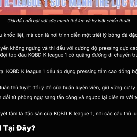
Giải đấu nổi bật với sức mạnh thể lực và kỷ luật chiến thuật
khốc liệt, mà còn là nơi trình diễn một triết lý bóng đá đặc
huyển không ngừng và thi đấu với cường độ pressing cực ca
 đội top đầu KQBD K league 1 có quãng đường di chuyển tru
 tại KQBD K league 1 đều áp dụng pressing tầm cao đồng bộ
tuân thủ tuyệt đối ý đồ của huấn luyện viên, giữ vững cự ly
n đổi từ phòng ngự sang tấn công và ngược lại diễn ra với
uyết tâm là đặc sản của KQBD K league 1, nơi các cầu thủ 
 Tại Đây?