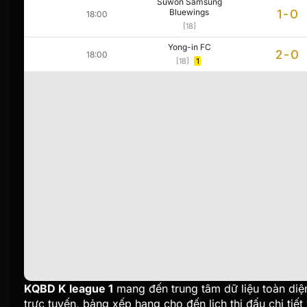
Suwon Samsung
Bluewings
1-0
18:00
[18]
Yong-in FC
2-0
18:00
[18]
1
KQBD K league 1
mang đến trung tâm dữ liệu toàn diện
trực tuyến, bảng xếp hạng cho đến lịch thi đấu chi tiế