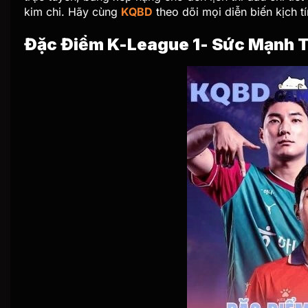
kim chi. Hãy cùng
KQBD
theo dõi mọi diễn biến kịch t
Đặc Điểm K-League 1- Sức Mạnh T