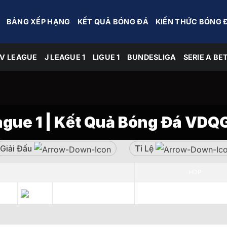
BẢNG XẾP HẠNG
KẾT QUẢ BÓNG ĐÁ
KIẾN THỨC BÓNG 
V LEAGUE
J LEAGUE 1
LIGUE 1
BUNDESLIGA
SERIE A B
ague 1 | Kết Quả Bóng Đá VDQ
Giải Đấu
Tỉ Lệ
Theo Giải Đấu
HDP
HDP
Đội khách
Đội khách
Chủ
Chủ
Tỷ lệ
Tỷ lệ
Kh
Không có dữ liệu vui lòng chọn bộ lọc khác