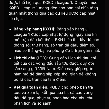
được thể hiện qua KQBD j league 1. Chuyên mục
KQBD j league 1 mang đến cho bạn cái nhìn tổng
quan nhất thông qua các dữ liệu được cập nhật
liên tục.
Bảng xếp hạng (BXH)
: Bảng xếp hạng J-
League 1 được cập nhật tự động ngay sau khi
mỗi trận đấu kết thúc. BXH hiển thị đầy đủ các
thông số: thứ hạng, số trận đã đấu, điểm số,
hiệu số thắng-bại và phong độ 5 trận gần nhất.
Lịch thi đấu (LTĐ)
: Cung cấp Lịch thi đấu chi
tiết của các vòng đấu sắp tới, được quy đổi
sẵn sang giờ Việt Nam. Điều này giúp người
hâm mộ dễ dàng sắp xếp thời gian để không
bỏ lỡ các trận cầu tâm điểm.
Kết quả toàn diện
: KQBD cho phép bạn tra
cứu và xem lại kết quả của tất cả các vòng
đấu đã qua, phục vụ hoàn hảo cho nhu cầu
phân tích và so sánh.