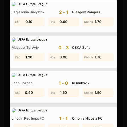
UEFA Europa League
2-1
Jagiellonia Bialystok
Glasgow Rangers
0.20
0.10
0.60
2.00
1.00
1.70
UEFA Europa League
0-3
Maccabi Tel Aviv
CSKA Sofia
1.00
1.20
0.60
0.90
1.70
1.10
UEFA Europa League
1-0
Lech Poznan
KI Klaksvik
0.90
1.70
1.40
1.50
1.80
1.50
UEFA Europa League
1-1
Lincoln Red Imps FC
Omonia Nicosia FC