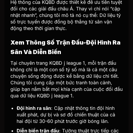
Hệ thống của KQBD được thiết kế để ưu tiên tuyệt
đối cho các giải đấu châu Á. Thay vì chỉ nói “cập
nhật nhanh”, chúng tôi mô tả nó cụ thể: Dữ liệu tỷ
số trực tuyến được đồng bộ thẳng từ sân vận
động theo thời gian thực.
Xem Thông Số Trận Đấu-Đội Hình Ra
Sân Và Diễn Biến
Tại chuyên trang KQBD j league 1, mỗi trận đấu
không chỉ là một con số tỷ số mà là cả một câu
chuyện sống động được kể bằng dữ liệu chi tiết.
Chúng tôi cung cấp một bức tranh toàn cảnh,
giúp bạn nắm bắt mọi khía cạnh của cuộc đối đầu
qua dữ liệu KQBD j league 1.
Đội hình ra sân
: Cập nhật thông tin đội hình
xuất phát, dự bị và sơ đồ chiến thuật của cả
hai đội từ 30-60 phút trước giờ bóng lăn.
Diễn biến trận đấu
: Tường thuật trực tiếp các