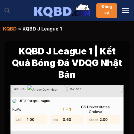
Bỏ
Đăng
qua
ký
nội
dung
KQBD
»
KQBD J League 1
KQBD J League 1 | Kết
Quả Bóng Đá VDQG Nhật
Bản
Giải Đấu
Sbobet
Bet365
UEFA Europa League
CS Universitatea
Không có dữ liệu vui lòng chọn bộ lọc khác
1-1
KuPs
Craiova
2.00
1.00
0.60
1.60
0.60
2.00