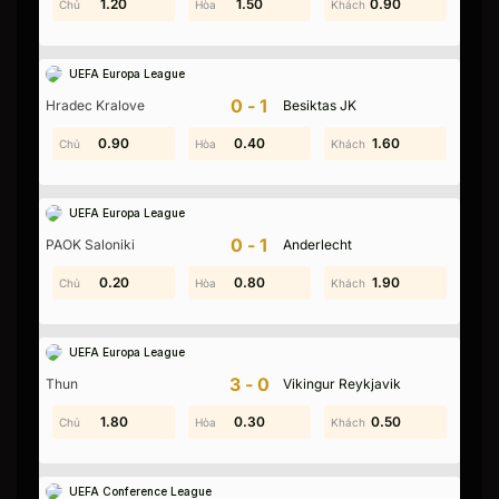
0.20
1.20
1.20
1.50
0.90
0.70
UEFA Europa League
0-1
Hradec Kralove
Besiktas JK
0.90
0.20
0.40
1.30
0.70
1.60
UEFA Europa League
0-1
PAOK Saloniki
Anderlecht
0.20
1.90
0.80
2.00
2.00
1.90
UEFA Europa League
3-0
Thun
Vikingur Reykjavik
0.70
1.80
0.30
0.30
0.50
1.40
Chuyên trang
KQBD
j league 1
là trung tâm dữ
UEFA Conference League