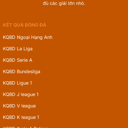
đủ các giải lớn nhỏ.
KẾT QUẢ BÓNG ĐÁ
KQBD Ngoại Hạng Anh
KQBD La Liga
KQBD Serie A
KQBD Bundesliga
KQBD Ligue 1
KQBD J league 1
KQBD V league
KQBD K league 1